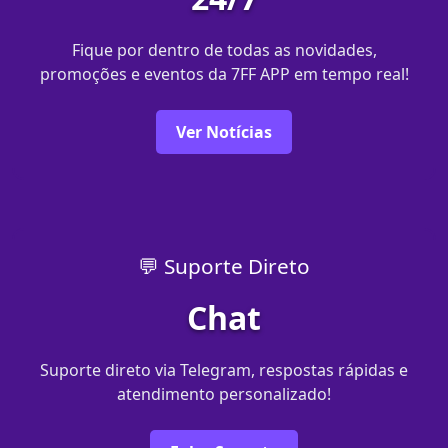
Fique por dentro de todas as novidades,
promoções e eventos da 7FF APP em tempo real!
Ver Notícias
💬 Suporte Direto
Chat
Suporte direto via Telegram, respostas rápidas e
atendimento personalizado!