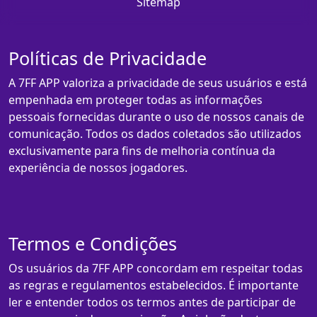
Sitemap
Políticas de Privacidade
A 7FF APP valoriza a privacidade de seus usuários e está
empenhada em proteger todas as informações
pessoais fornecidas durante o uso de nossos canais de
comunicação. Todos os dados coletados são utilizados
exclusivamente para fins de melhoria contínua da
experiência de nossos jogadores.
Termos e Condições
Os usuários da 7FF APP concordam em respeitar todas
as regras e regulamentos estabelecidos. É importante
ler e entender todos os termos antes de participar de