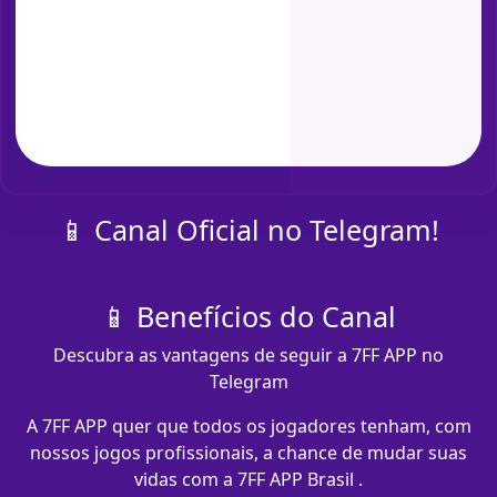
📱 Canal Oficial no Telegram!
📱 Benefícios do Canal
Descubra as vantagens de seguir a 7FF APP no
Telegram
A 7FF APP quer que todos os jogadores tenham, com
nossos jogos profissionais, a chance de mudar suas
vidas com a 7FF APP Brasil .