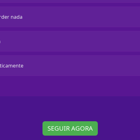
erder nada
a
aticamente
SEGUIR AGORA