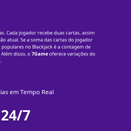
s. Cada jogador recebe duas cartas, assim
mão atual. Se a soma das cartas do jogador
s populares no Blackjack é a contagem de
 Além disso, o
7Game
oferece variações do
.
cias em Tempo Real
24/7