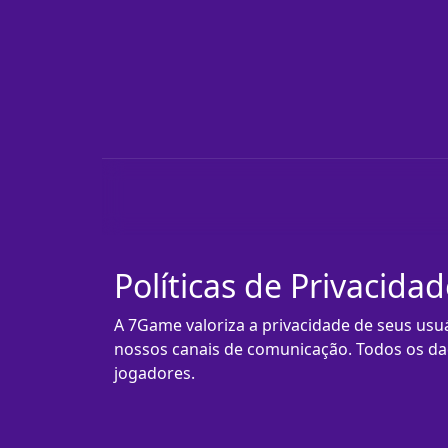
Políticas de Privacida
A 7Game valoriza a privacidade de seus us
nossos canais de comunicação. Todos os dad
jogadores.