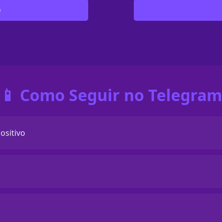
e
📱 Como Seguir no Telegram
ositivo