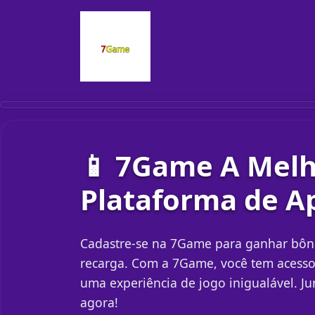
📱 7Game A Mel
Plataforma de A
Cadastre-se na 7Game para ganhar bôn
recarga. Com a 7Game, você tem acesso 
uma experiência de jogo inigualável. J
agora!