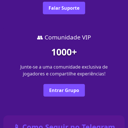
Falar Suporte
👥 Comunidade VIP
1000+
Junte-se a uma comunidade exclusiva de
jogadores e compartilhe experiências!
Entrar Grupo
📱 Como Seguir no Telegram