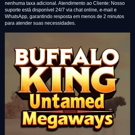
nenhuma taxa adicional. Atendimento ao Cliente: Nosso
suporte está disponível 24/7 via chat online, e-mail e
WhatsApp, garantindo resposta em menos de 2 minutos
para atender suas necessidades.