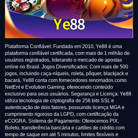
Plataforma Confiável: Fundada em 2010, Ye88 é uma
plataforma confiável certificada, com mais de 1 milhão de
usuários registrados, liderando o mercado de apostas
online no Brasil. Jogos Diversificados: Com mais de 500
jogos, incluindo caça-níqueis, roleta, pôquer, blackjack e
bacará, Ye88 conta com fornecedores renomados como
NetEnt e Evolution Gaming, oferecendo conteúdo
exclusivo para seus usuários. Segurança e Licença: Ye88
utiliza tecnologia de criptografia de 256 bits SSL e
autenticação de dois fatores, possuindo licença MGA e
cumprimento rigoroso da LGPD, com certificação da
eCOGRA. Sistema de Pagamento: Oferecemos PIX,
Boleto, transferência bancária e cartões de crédito com
tempo de saque em até 5 minutos, limites flexíveis e