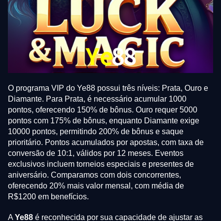
O programa VIP do Ye88 possui três níveis: Prata, Ouro e
Diamante. Para Prata, é necessário acumular 1000
pontos, oferecendo 150% de bônus. Ouro requer 5000
pontos com 175% de bônus, enquanto Diamante exige
10000 pontos, permitindo 200% de bônus e saque
prioritário. Pontos acumulados por apostas, com taxa de
conversão de 10:1, válidos por 12 meses. Eventos
exclusivos incluem torneios especiais e presentes de
aniversário. Comparamos com dois concorrentes,
oferecendo 20% mais valor mensal, com média de
R$1200 em benefícios.
A
Ye88
é reconhecida por sua capacidade de ajustar as