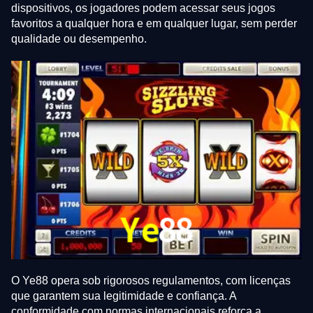
dispositivos, os jogadores podem acessar seus jogos
favoritos a qualquer hora e em qualquer lugar, sem perder
qualidade ou desempenho.
O Ye88 opera sob rigorosos regulamentos, com licenças
que garantem sua legitimidade e confiança. A
conformidade com normas internacionais reforça a