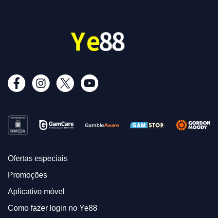
Ofertas especiais
Promoções
Aplicativo móvel
Como fazer login no Ye88