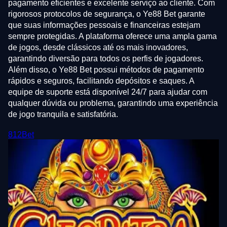
pagamento eficientes e excelente serviço ao cliente. Com
rigorosos protocolos de segurança, o Ye88 Bet garante
que suas informações pessoais e financeiras estejam
sempre protegidas. A plataforma oferece uma ampla gama
de jogos, desde clássicos até os mais inovadores,
garantindo diversão para todos os perfis de jogadores.
Além disso, o Ye88 Bet possui métodos de pagamento
rápidos e seguros, facilitando depósitos e saques. A
equipe de suporte está disponível 24/7 para ajudar com
qualquer dúvida ou problema, garantindo uma experiência
de jogo tranquila e satisfatória.
812Bet