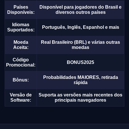
Países
Disponível para jogadores do Brasil e
Disponíveis:
diversos outros países
Idiomas
Português, Inglês, Espanhol e mais
Suportados:
Moeda
Real Brasileiro (BRL) e várias outras
Aceita:
moedas
Código
BONUS2025
Promocional:
Probabilidades MAIORES, retirada
Bônus:
rápida
Versão de
Suporta as versões mais recentes dos
Software:
principais navegadores