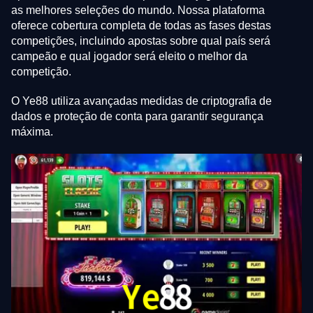
as melhores seleções do mundo. Nossa plataforma
oferece cobertura completa de todas as fases destas
competições, incluindo apostas sobre qual país será
campeão e qual jogador será eleito o melhor da
competição.
O Ye88 utiliza avançadas medidas de criptografia de
dados e proteção de conta para garantir segurança
máxima.