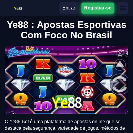
Entrar
Registrar-se
Ye88 : Apostas Esportivas
Com Foco No Brasil
O Ye88 Bet é uma plataforma de apostas online que se
destaca pela segurança, variedade de jogos, métodos de